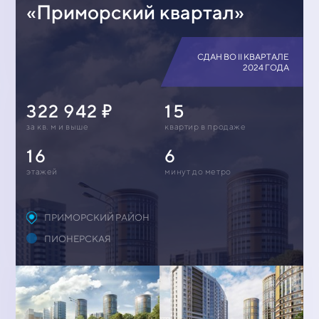
«Приморский квартал»
СДАН ВО II КВАРТАЛЕ
2024 ГОДА
322 942
15
за кв. м и выше
квартир в продаже
16
6
этажей
минут до метро
ПРИМОРСКИЙ РАЙОН
ПИОНЕРСКАЯ