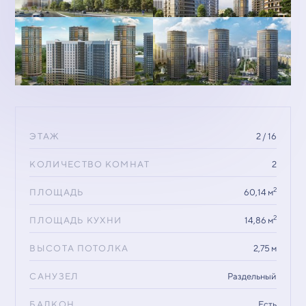
ЭТАЖ
2 / 16
КОЛИЧЕСТВО КОМНАТ
2
2
ПЛОЩАДЬ
60,14 м
2
ПЛОЩАДЬ КУХНИ
14,86 м
ВЫСОТА ПОТОЛКА
2,75 м
САНУЗЕЛ
Раздельный
БАЛКОН
Есть