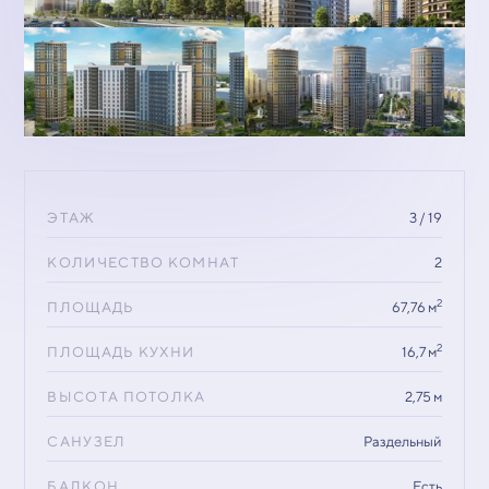
ЭТАЖ
3 / 19
КОЛИЧЕСТВО КОМНАТ
2
2
ПЛОЩАДЬ
67,76 м
2
ПЛОЩАДЬ КУХНИ
16,7 м
ВЫСОТА ПОТОЛКА
2,75 м
САНУЗЕЛ
Раздельный
БАЛКОН
Есть