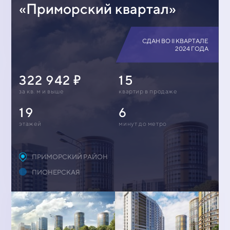
«Приморский квартал»
СДАН ВО II КВАРТАЛЕ
2024 ГОДА
322 942
15
за кв. м и выше
квартир в продаже
19
6
этажей
минут до метро
ПРИМОРСКИЙ РАЙОН
ПИОНЕРСКАЯ