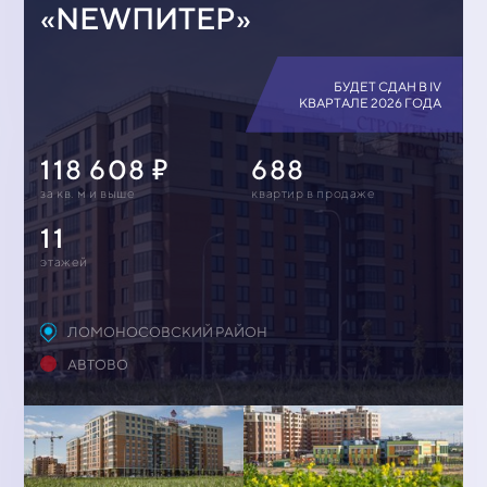
«NEWПИТЕР»
БУДЕТ СДАН В IV
КВАРТАЛЕ 2026 ГОДА
118 608
688
за кв. м и выше
квартир в продаже
11
этажей
ЛОМОНОСОВСКИЙ РАЙОН
АВТОВО