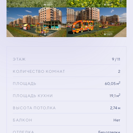
ЭТАЖ
9 / 11
КОЛИЧЕСТВО КОМНАТ
2
2
ПЛОЩАДЬ
60,05 м
2
ПЛОЩАДЬ КУХНИ
19,1 м
ВЫСОТА ПОТОЛКА
2,74 м
БАЛКОН
Нет
ОТДЕЛКА
Без отделки