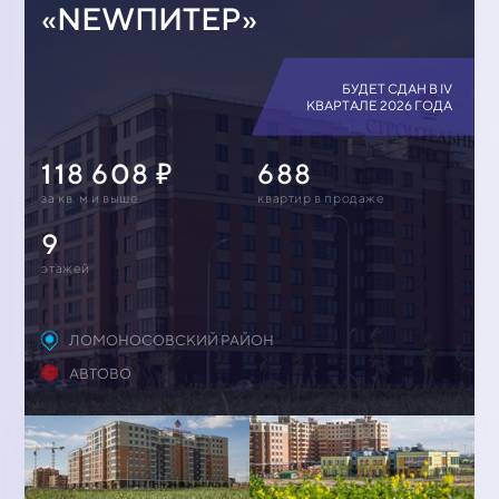
«NEWПИТЕР»
БУДЕТ СДАН В IV
КВАРТАЛЕ 2026 ГОДА
118 608
688
за кв. м и выше
квартир в продаже
9
этажей
ЛОМОНОСОВСКИЙ РАЙОН
АВТОВО