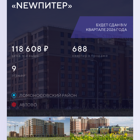
«NEWПИТЕР»
БУДЕТ СДАН В IV
КВАРТАЛЕ 2026 ГОДА
118 608
688
за кв. м и выше
квартир в продаже
9
этажей
ЛОМОНОСОВСКИЙ РАЙОН
АВТОВО