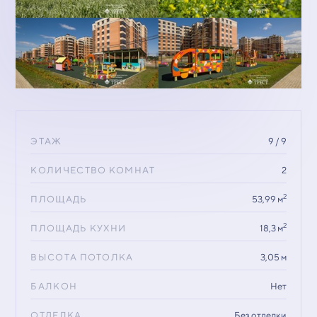
ЭТАЖ
9 / 9
КОЛИЧЕСТВО КОМНАТ
2
2
ПЛОЩАДЬ
53,99 м
2
ПЛОЩАДЬ КУХНИ
18,3 м
ВЫСОТА ПОТОЛКА
3,05 м
БАЛКОН
Нет
ОТДЕЛКА
Без отделки