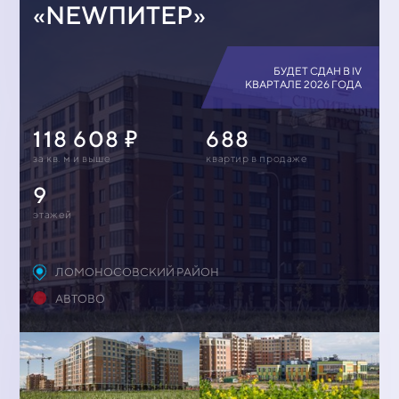
«NEWПИТЕР»
БУДЕТ СДАН В IV
КВАРТАЛЕ 2026 ГОДА
118 608
688
за кв. м и выше
квартир в продаже
9
этажей
ЛОМОНОСОВСКИЙ РАЙОН
АВТОВО