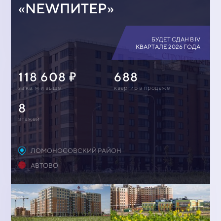
«NEWПИТЕР»
БУДЕТ СДАН В IV
КВАРТАЛЕ 2026 ГОДА
118 608
688
за кв. м и выше
квартир в продаже
8
этажей
ЛОМОНОСОВСКИЙ РАЙОН
АВТОВО