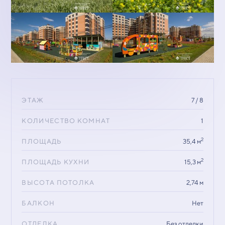
ЭТАЖ
7 / 8
КОЛИЧЕСТВО КОМНАТ
1
2
ПЛОЩАДЬ
35,4 м
2
ПЛОЩАДЬ КУХНИ
15,3 м
ВЫСОТА ПОТОЛКА
2,74 м
БАЛКОН
Нет
ОТДЕЛКА
Без отделки