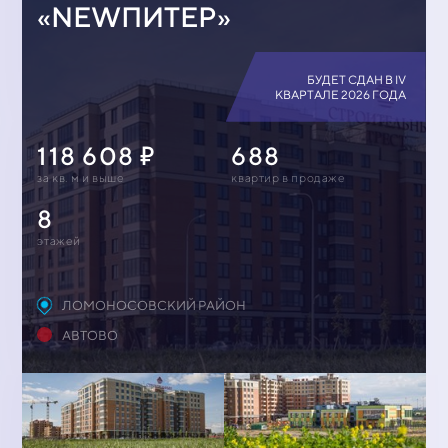
«NEWПИТЕР»
БУДЕТ СДАН В IV
КВАРТАЛЕ 2026 ГОДА
118 608
688
за кв. м и выше
квартир в продаже
8
этажей
ЛОМОНОСОВСКИЙ РАЙОН
АВТОВО