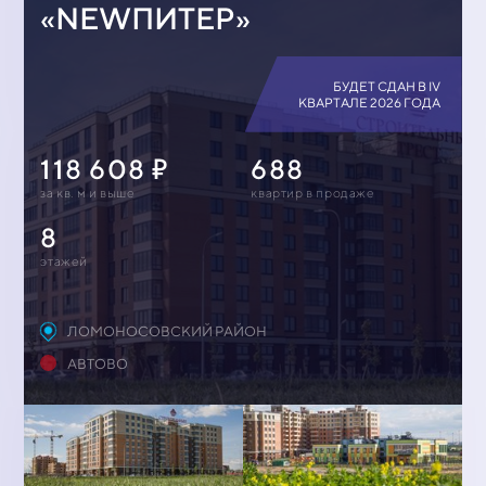
«NEWПИТЕР»
БУДЕТ СДАН В IV
КВАРТАЛЕ 2026 ГОДА
118 608
688
за кв. м и выше
квартир в продаже
8
этажей
ЛОМОНОСОВСКИЙ РАЙОН
АВТОВО