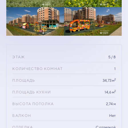
ЭТАЖ
5 / 8
КОЛИЧЕСТВО КОМНАТ
1
2
ПЛОЩАДЬ
34,73 м
2
ПЛОЩАДЬ КУХНИ
14,6 м
ВЫСОТА ПОТОЛКА
2,74 м
БАЛКОН
Нет
ОТДЕЛКА
С отделкой