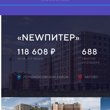
«NEWПИТЕР»
118 608
688
за кв. м и выше
квартир
в продаже
ЛОМОНОСОВСКИЙ РАЙОН
АВТОВО