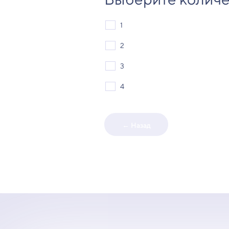
1
2
3
4
← Назад