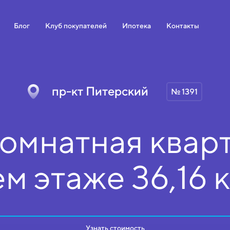
Блог
Клуб покупателей
Ипотека
Контакты
пр-кт Питерский
№ 1391
омнатная кварт
ем
этаже
36,16 
Узнать стоимость