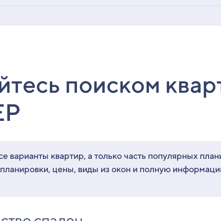
йтесь поиском квар
ЕР
е варианты квартир, а только часть популярных план
 планировки, цены, виды из окон и полную информац
ство спален