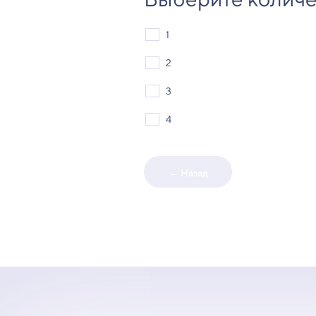
1
2
3
4
← Назад