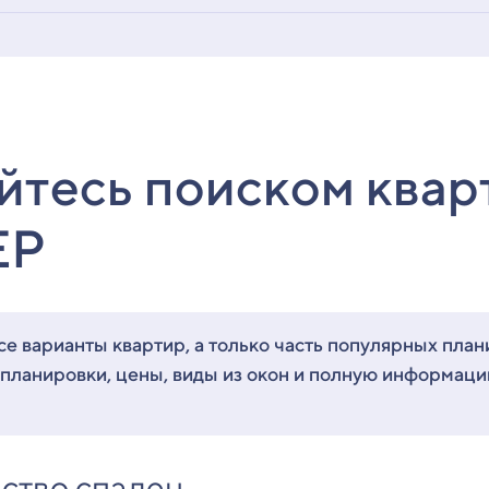
йтесь поиском квар
ЕР
е варианты квартир, а только часть популярных план
 планировки, цены, виды из окон и полную информац
ство спален