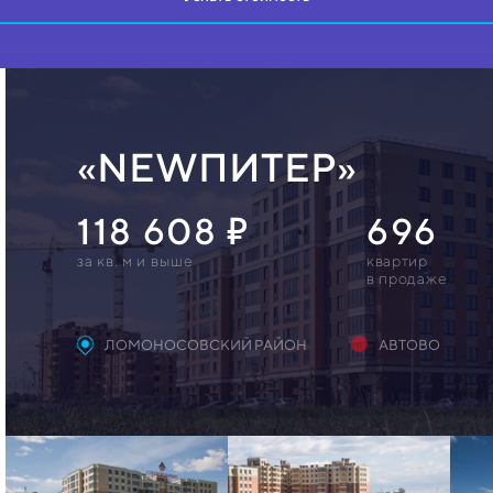
«NEWПИТЕР»
118 608
696
за кв. м и выше
квартир
в продаже
ЛОМОНОСОВСКИЙ РАЙОН
АВТОВО