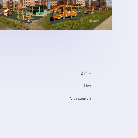
2,74 м
Нет
С отделкой