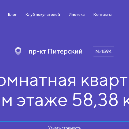
Блог
Клуб покупателей
Ипотека
Контакты
пр-кт Питерский
№ 1594
омнатная кварт
ом
этаже
58,38 
Узнать стоимость