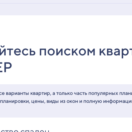
йтесь поиском квар
ЕР
е варианты квартир, а только часть популярных план
 планировки, цены, виды из окон и полную информац
ство спален