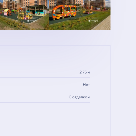
2,75 м
Нет
С отделкой