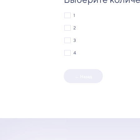
1
2
3
4
← Назад