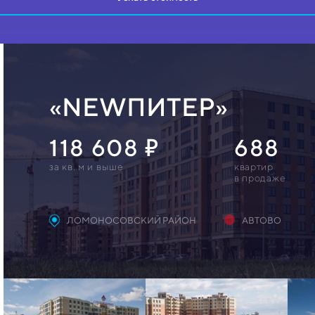
«NEWПИТЕР»
118 608
688
за кв. м и выше
квартир
в продаже
ЛОМОНОСОВСКИЙ РАЙОН
АВТОВО