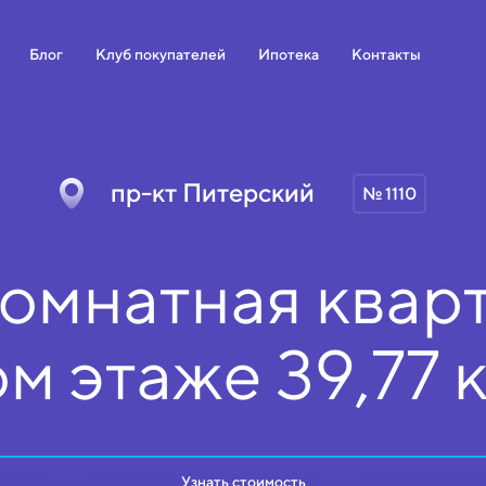
Блог
Клуб покупателей
Ипотека
Контакты
пр-кт Питерский
№ 1110
омнатная кварт
ом
этаже
39,77 
Узнать стоимость