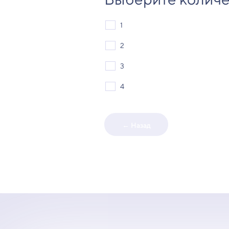
1
2
3
4
← Назад