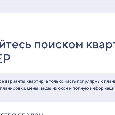
йтесь поиском квар
ЕР
е варианты квартир, а только часть популярных план
 планировки, цены, виды из окон и полную информац
ство спален