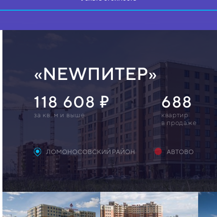
«NEWПИТЕР»
118 608
688
за кв. м и выше
квартир
в продаже
ЛОМОНОСОВСКИЙ РАЙОН
АВТОВО