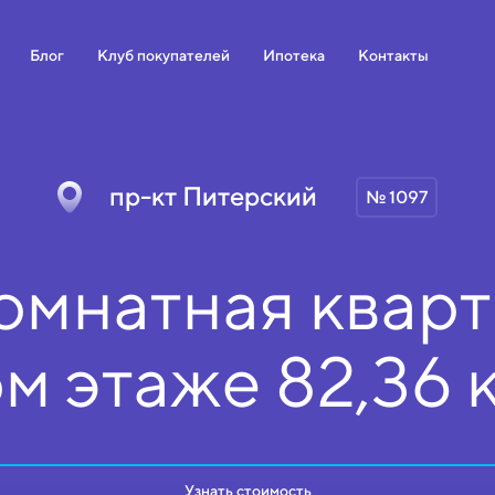
Блог
Клуб покупателей
Ипотека
Контакты
пр-кт Питерский
№ 1097
омнатная кварт
ом
этаже
82,36 
Узнать стоимость