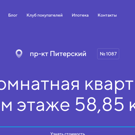
Блог
Клуб покупателей
Ипотека
Контакты
пр-кт Питерский
№ 1087
омнатная кварт
ом
этаже
58,85 
Узнать стоимость