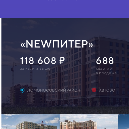
«NEWПИТЕР»
118 608
688
за кв. м и выше
квартир
в продаже
ЛОМОНОСОВСКИЙ РАЙОН
АВТОВО