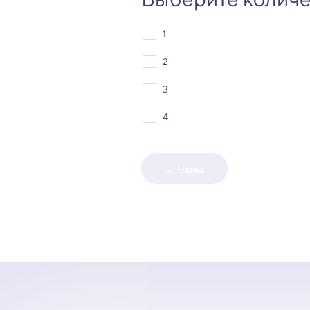
1
2
3
4
← Назад