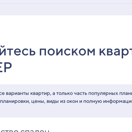
йтесь поиском квар
ЕР
е варианты квартир, а только часть популярных план
 планировки, цены, виды из окон и полную информац
ство спален