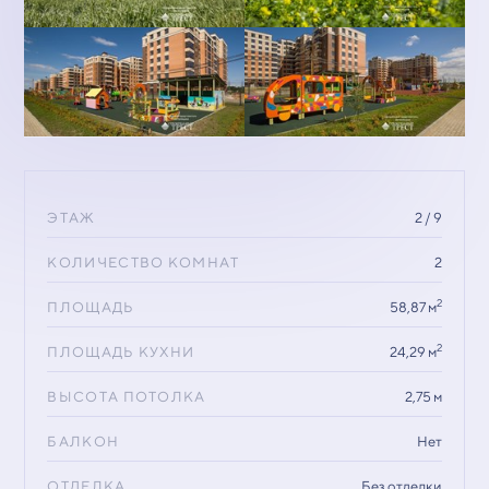
ЭТАЖ
2 / 9
КОЛИЧЕСТВО КОМНАТ
2
2
ПЛОЩАДЬ
58,87 м
2
ПЛОЩАДЬ КУХНИ
24,29 м
ВЫСОТА ПОТОЛКА
2,75 м
БАЛКОН
Нет
ОТДЕЛКА
Без отделки