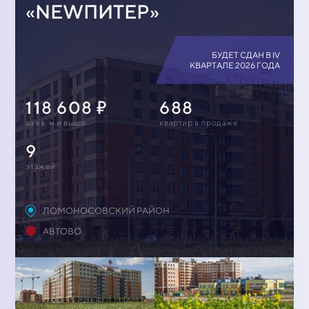
«NEWПИТЕР»
БУДЕТ СДАН В IV
КВАРТАЛЕ 2026 ГОДА
118 608
688
за кв. м и выше
квартир в продаже
9
этажей
ЛОМОНОСОВСКИЙ РАЙОН
АВТОВО