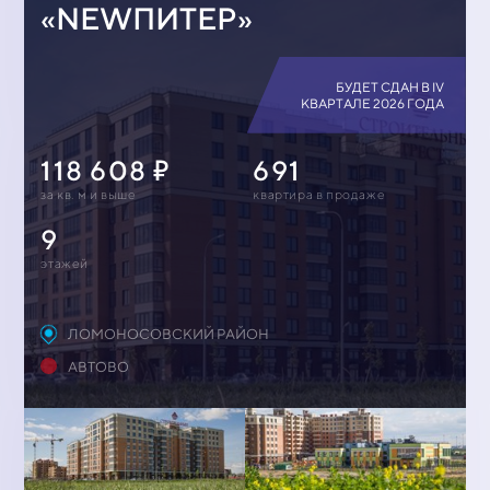
«NEWПИТЕР»
БУДЕТ СДАН В IV
КВАРТАЛЕ 2026 ГОДА
118 608
691
за кв. м и выше
квартирa в продаже
9
этажей
ЛОМОНОСОВСКИЙ РАЙОН
АВТОВО