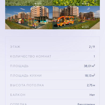
ЭТАЖ
2 / 9
КОЛИЧЕСТВО КОМНАТ
1
2
ПЛОЩАДЬ
38,01 м
2
ПЛОЩАДЬ КУХНИ
18,13 м
ВЫСОТА ПОТОЛКА
2,75 м
БАЛКОН
Нет
ОТДЕЛКА
Без отделки