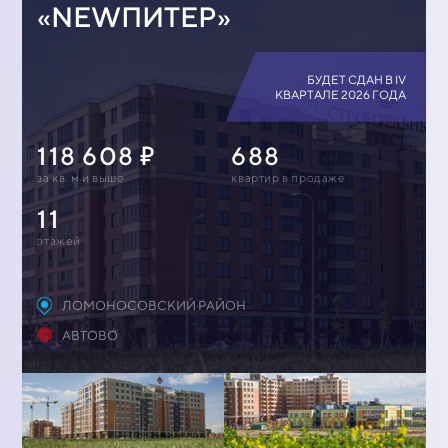
«NEWПИТЕР»
БУДЕТ СДАН В IV
КВАРТАЛЕ 2026 ГОДА
118 608
688
за кв. м и выше
квартир в продаже
11
этажей
ЛОМОНОСОВСКИЙ РАЙОН
АВТОВО