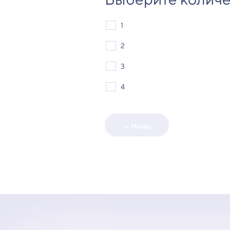
1
2
3
4
← Назад