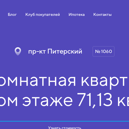
Блог
Клуб покупателей
Ипотека
Контакты
пр-кт Питерский
№ 1060
омнатная кварт
ом
этаже
71,13 к
Узнать стоимость