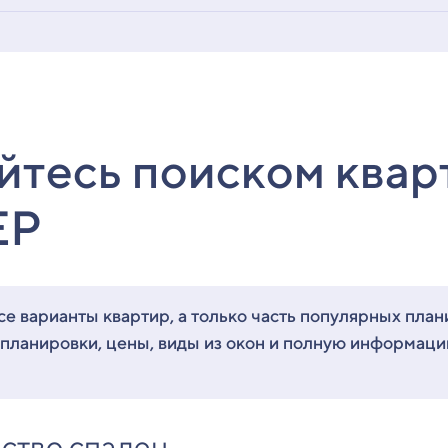
йтесь поиском квар
ЕР
е варианты квартир, а только часть популярных план
 планировки, цены, виды из окон и полную информац
ство спален