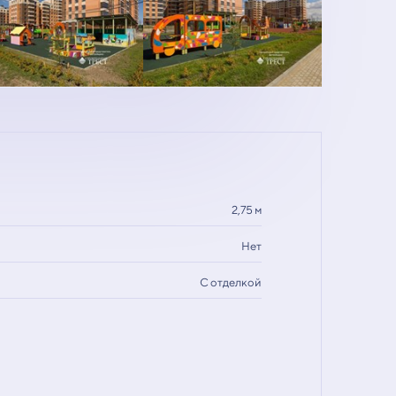
2,75 м
Нет
С отделкой