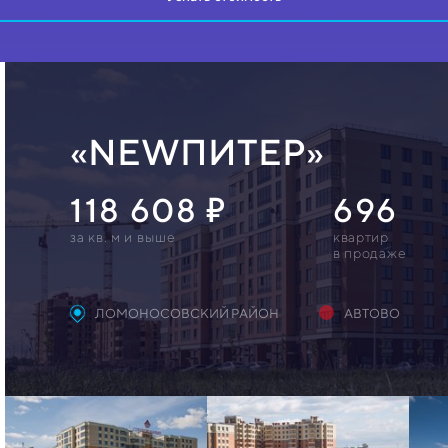
«NEWПИТЕР»
118 608
696
за кв. м и выше
квартир
в продаже
ЛОМОНОСОВСКИЙ РАЙОН
АВТОВО