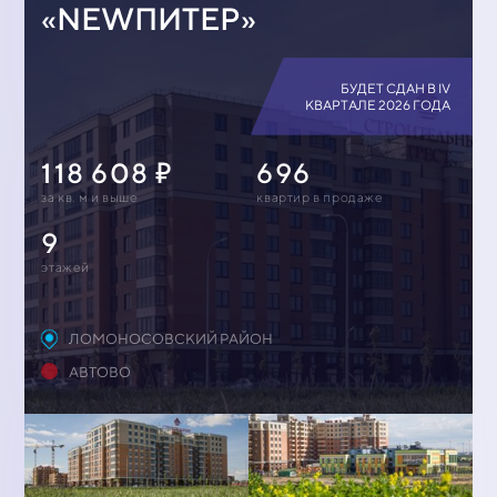
«NEWПИТЕР»
БУДЕТ СДАН В IV
КВАРТАЛЕ 2026 ГОДА
118 608
696
за кв. м и выше
квартир в продаже
9
этажей
ЛОМОНОСОВСКИЙ РАЙОН
АВТОВО