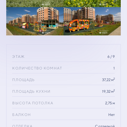
ЭТАЖ
6 / 9
КОЛИЧЕСТВО КОМНАТ
1
2
ПЛОЩАДЬ
37,22 м
2
ПЛОЩАДЬ КУХНИ
19,32 м
ВЫСОТА ПОТОЛКА
2,75 м
БАЛКОН
Нет
ОТДЕЛКА
С отделкой