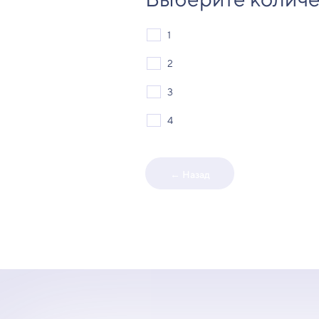
1
2
3
4
← Назад