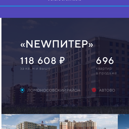
«NEWПИТЕР»
118 608
696
за кв. м и выше
квартир
в продаже
ЛОМОНОСОВСКИЙ РАЙОН
АВТОВО