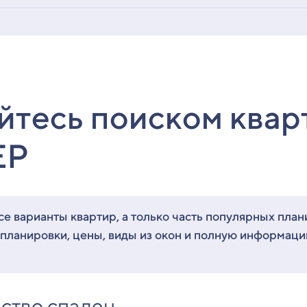
йтесь поиском квар
ЕР
е варианты квартир, а только часть популярных план
 планировки, цены, виды из окон и полную информац
ство спален