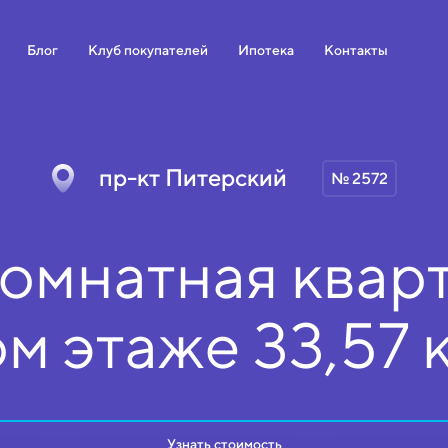
Блог
Клуб покупателей
Ипотека
Контакты
пр-кт Питерский
№ 2572
омнатная кварт
ом
этаже
33,57 
Узнать стоимость