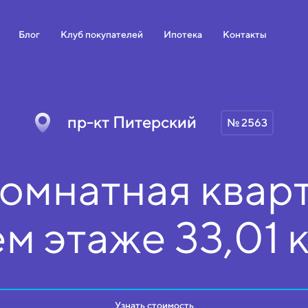
Блог
Клуб покупателей
Ипотека
Контакты
пр-кт Питерский
№ 2563
омнатная кварт
ем
этаже
33,01 
Узнать стоимость