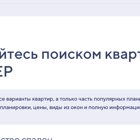
йтесь поиском квар
ЕР
е варианты квартир, а только часть популярных план
 планировки, цены, виды из окон и полную информац
ство спален