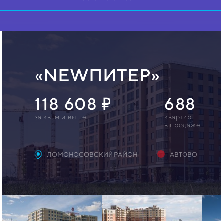
«NEWПИТЕР»
118 608
688
за кв. м и выше
квартир
в продаже
ЛОМОНОСОВСКИЙ РАЙОН
АВТОВО