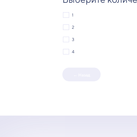
1
2
3
4
← Назад