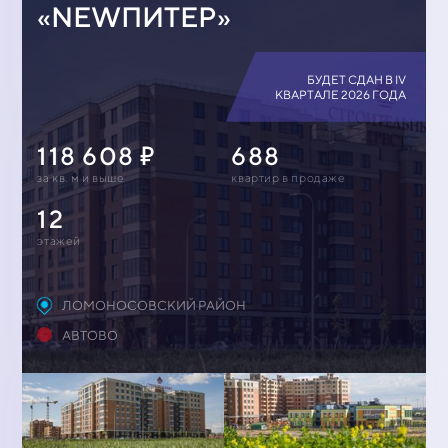
«NEWПИТЕР»
БУДЕТ СДАН В IV
КВАРТАЛЕ 2026 ГОДА
118 608
688
за кв. м и выше
квартир в продаже
12
этажей
ЛОМОНОСОВСКИЙ РАЙОН
АВТОВО