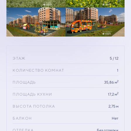
ЭТАЖ
5 / 12
КОЛИЧЕСТВО КОМНАТ
1
2
ПЛОЩАДЬ
35,86 м
2
ПЛОЩАДЬ КУХНИ
17,2 м
ВЫСОТА ПОТОЛКА
2,75 м
БАЛКОН
Нет
ОТДЕЛКА
Без отделки