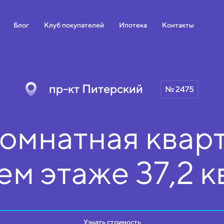
Блог
Клуб покупателей
Ипотека
Контакты
пр-кт Питерский
№ 2475
омнатная кварт
ем
этаже
37,2 к
Узнать стоимость