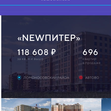
«NEWПИТЕР»
118 608
696
за кв. м и выше
квартир
в продаже
ЛОМОНОСОВСКИЙ РАЙОН
АВТОВО