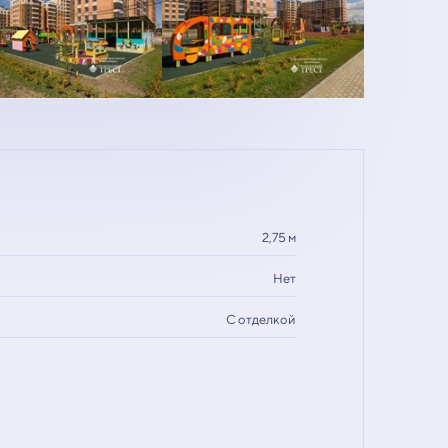
2,75 м
Нет
С отделкой