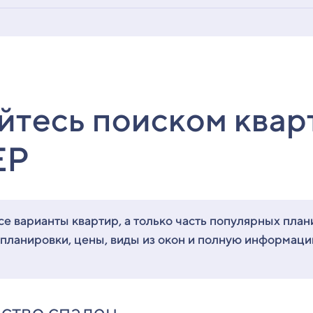
йтесь поиском квар
ЕР
е варианты квартир, а только часть популярных план
 планировки, цены, виды из окон и полную информац
ство спален