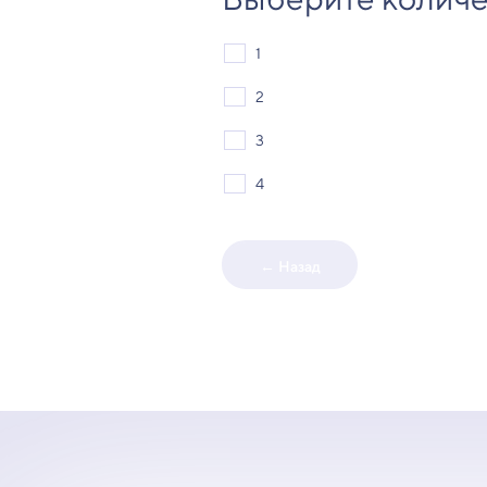
1
2
3
4
← Назад