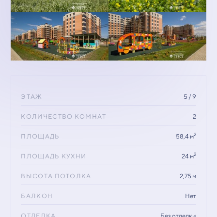
ЭТАЖ
5 / 9
КОЛИЧЕСТВО КОМНАТ
2
2
ПЛОЩАДЬ
58,4 м
2
ПЛОЩАДЬ КУХНИ
24 м
ВЫСОТА ПОТОЛКА
2,75 м
БАЛКОН
Нет
ОТДЕЛКА
Без отделки