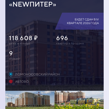
«NEWПИТЕР»
БУДЕТ СДАН В IV
КВАРТАЛЕ 2026 ГОДА
118 608
696
за кв. м и выше
квартир в продаже
9
этажей
ЛОМОНОСОВСКИЙ РАЙОН
АВТОВО