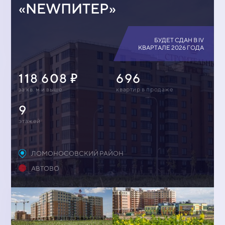
«NEWПИТЕР»
БУДЕТ СДАН В IV
КВАРТАЛЕ 2026 ГОДА
118 608
696
за кв. м и выше
квартир в продаже
9
этажей
ЛОМОНОСОВСКИЙ РАЙОН
АВТОВО