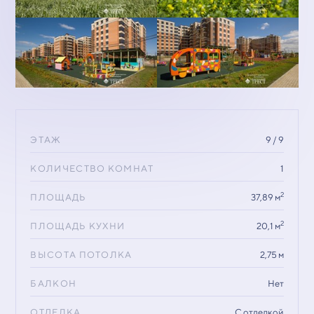
ЭТАЖ
9 / 9
КОЛИЧЕСТВО КОМНАТ
1
2
ПЛОЩАДЬ
37,89 м
2
ПЛОЩАДЬ КУХНИ
20,1 м
ВЫСОТА ПОТОЛКА
2,75 м
БАЛКОН
Нет
ОТДЕЛКА
С отделкой