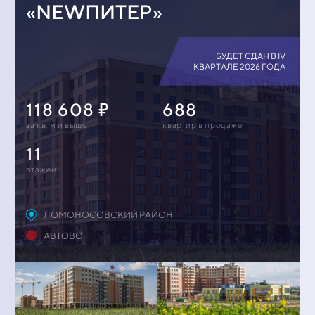
«NEWПИТЕР»
БУДЕТ СДАН В IV
КВАРТАЛЕ 2026 ГОДА
118 608
688
за кв. м и выше
квартир в продаже
11
этажей
ЛОМОНОСОВСКИЙ РАЙОН
АВТОВО