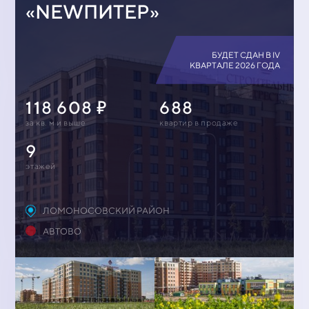
«NEWПИТЕР»
БУДЕТ СДАН В IV
КВАРТАЛЕ 2026 ГОДА
118 608
688
за кв. м и выше
квартир в продаже
9
этажей
ЛОМОНОСОВСКИЙ РАЙОН
АВТОВО