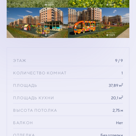
ЭТАЖ
9 / 9
КОЛИЧЕСТВО КОМНАТ
1
2
ПЛОЩАДЬ
37,89 м
2
ПЛОЩАДЬ КУХНИ
20,1 м
ВЫСОТА ПОТОЛКА
2,75 м
БАЛКОН
Нет
ОТДЕЛКА
Без отделки