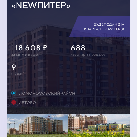
«NEWПИТЕР»
БУДЕТ СДАН В IV
КВАРТАЛЕ 2026 ГОДА
118 608
688
за кв. м и выше
квартир в продаже
9
этажей
ЛОМОНОСОВСКИЙ РАЙОН
АВТОВО