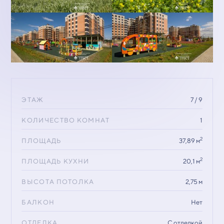
ЭТАЖ
7 / 9
КОЛИЧЕСТВО КОМНАТ
1
2
ПЛОЩАДЬ
37,89 м
2
ПЛОЩАДЬ КУХНИ
20,1 м
ВЫСОТА ПОТОЛКА
2,75 м
БАЛКОН
Нет
ОТДЕЛКА
С отделкой