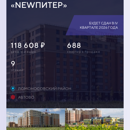
«NEWПИТЕР»
БУДЕТ СДАН В IV
КВАРТАЛЕ 2026 ГОДА
118 608
688
за кв. м и выше
квартир в продаже
9
этажей
ЛОМОНОСОВСКИЙ РАЙОН
АВТОВО