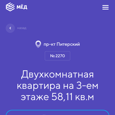
назад
пр-кт Питерский
№ 2270
Двухкомнатная
квартира на
3-ем
этаже
58,11 кв.м