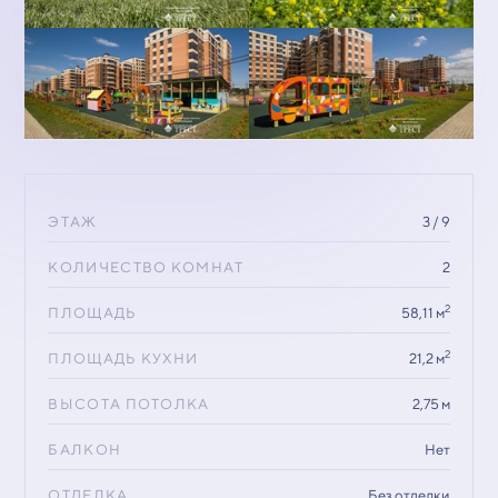
ЭТАЖ
3 / 9
КОЛИЧЕСТВО КОМНАТ
2
2
ПЛОЩАДЬ
58,11 м
2
ПЛОЩАДЬ КУХНИ
21,2 м
ВЫСОТА ПОТОЛКА
2,75 м
БАЛКОН
Нет
ОТДЕЛКА
Без отделки