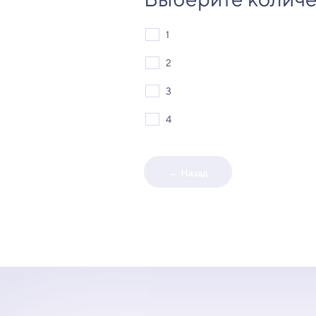
1
2
3
4
← Назад