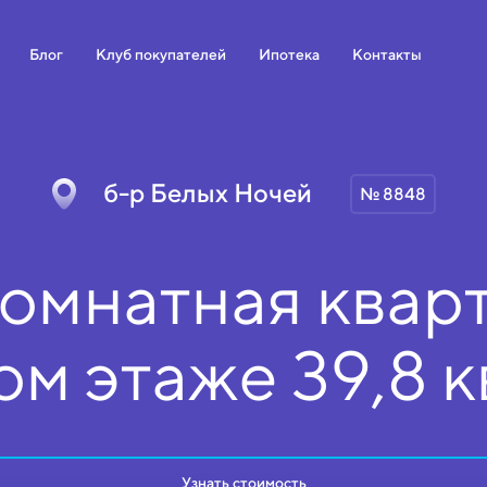
Блог
Клуб покупателей
Ипотека
Контакты
б-р Белых Ночей
№ 8848
омнатная кварт
ом
этаже
39,8 к
Узнать стоимость