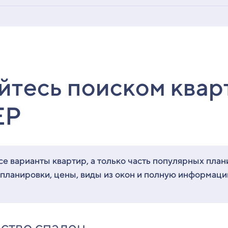
йтесь поиском квар
ЕР
е варианты квартир, а только часть популярных план
 планировки, цены, виды из окон и полную информац
ство спален