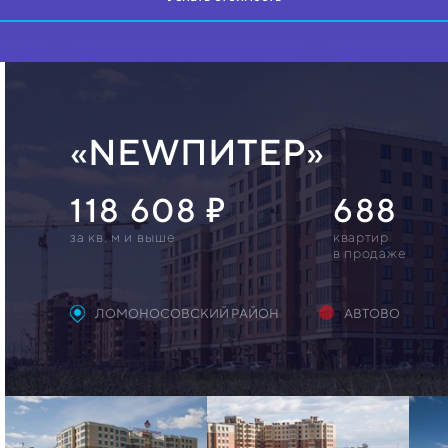
«NEWПИТЕР»
118 608
688
за кв. м и выше
квартир
в продаже
ЛОМОНОСОВСКИЙ РАЙОН
АВТОВО