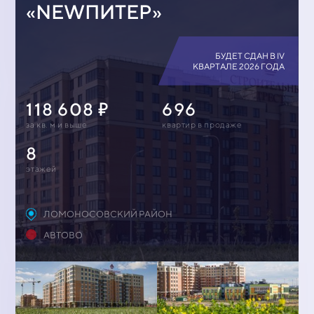
«NEWПИТЕР»
БУДЕТ СДАН В IV
КВАРТАЛЕ 2026 ГОДА
118 608
696
за кв. м и выше
квартир в продаже
8
этажей
ЛОМОНОСОВСКИЙ РАЙОН
АВТОВО