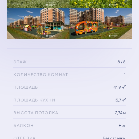
ЭТАЖ
8 / 8
КОЛИЧЕСТВО КОМНАТ
1
2
ПЛОЩАДЬ
41,9 м
2
ПЛОЩАДЬ КУХНИ
15,7 м
ВЫСОТА ПОТОЛКА
2,74 м
БАЛКОН
Нет
ОТДЕЛКА
Без отделки