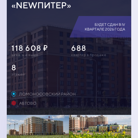
«NEWПИТЕР»
БУДЕТ СДАН В IV
КВАРТАЛЕ 2026 ГОДА
118 608
688
за кв. м и выше
квартир в продаже
8
этажей
ЛОМОНОСОВСКИЙ РАЙОН
АВТОВО