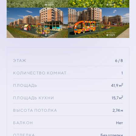
ЭТАЖ
6 / 8
КОЛИЧЕСТВО КОМНАТ
1
2
ПЛОЩАДЬ
41,9 м
2
ПЛОЩАДЬ КУХНИ
15,7 м
ВЫСОТА ПОТОЛКА
2,74 м
БАЛКОН
Нет
ОТДЕЛКА
Без отделки