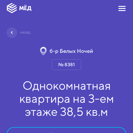
назад
б-р Белых Ночей
№ 8381
Однокомнатная
квартира на
3-ем
этаже
38,5 кв.м