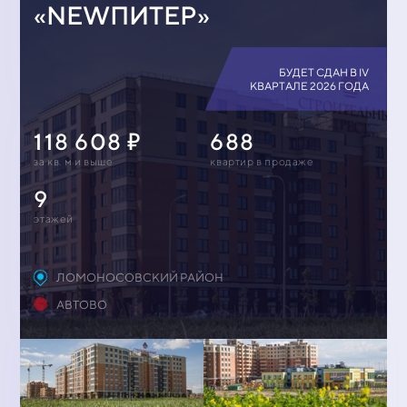
«NEWПИТЕР»
БУДЕТ СДАН В IV
КВАРТАЛЕ 2026 ГОДА
118 608
688
за кв. м и выше
квартир в продаже
9
этажей
ЛОМОНОСОВСКИЙ РАЙОН
АВТОВО