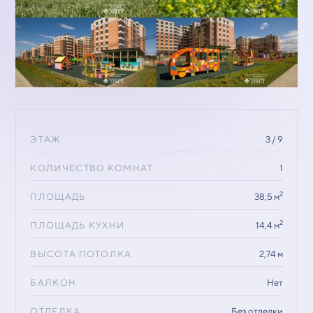
ЭТАЖ
3 / 9
КОЛИЧЕСТВО КОМНАТ
1
2
ПЛОЩАДЬ
38,5 м
2
ПЛОЩАДЬ КУХНИ
14,4 м
ВЫСОТА ПОТОЛКА
2,74 м
БАЛКОН
Нет
ОТДЕЛКА
Без отделки