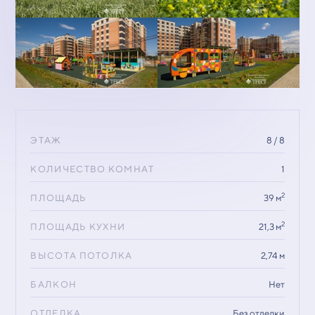
ЭТАЖ
8 / 8
КОЛИЧЕСТВО КОМНАТ
1
2
ПЛОЩАДЬ
39 м
2
ПЛОЩАДЬ КУХНИ
21,3 м
ВЫСОТА ПОТОЛКА
2,74 м
БАЛКОН
Нет
ОТДЕЛКА
Без отделки