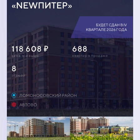
«NEWПИТЕР»
БУДЕТ СДАН В IV
КВАРТАЛЕ 2026 ГОДА
118 608
688
за кв. м и выше
квартир в продаже
8
этажей
ЛОМОНОСОВСКИЙ РАЙОН
АВТОВО