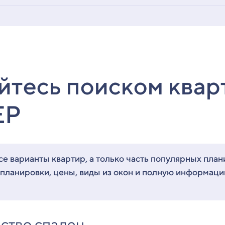
йтесь поиском квар
ЕР
е варианты квартир, а только часть популярных план
 планировки, цены, виды из окон и полную информац
ство спален