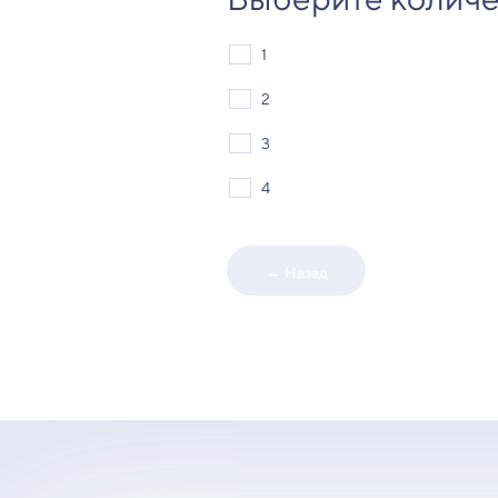
1
2
3
4
← Назад