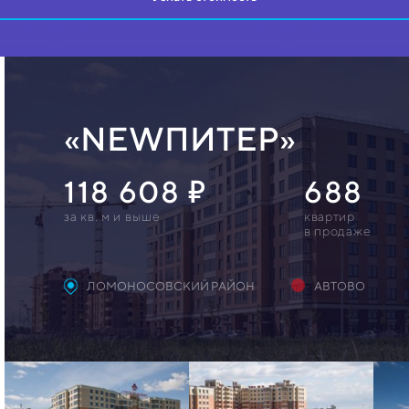
«NEWПИТЕР»
118 608
688
за кв. м и выше
квартир
в продаже
ЛОМОНОСОВСКИЙ РАЙОН
АВТОВО