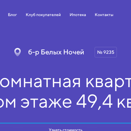
Блог
Клуб покупателей
Ипотека
Контакты
б-р Белых Ночей
№ 9235
омнатная кварт
ом
этаже
49,4 к
Узнать стоимость