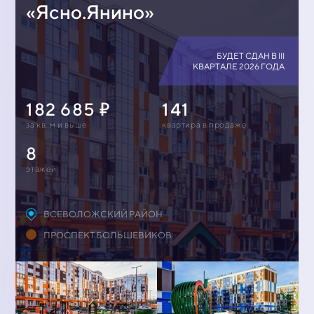
«Ясно.Янино»
БУДЕТ СДАН В III
КВАРТАЛЕ 2026 ГОДА
182 685
141
за кв. м и выше
квартирa в продаже
8
этажей
ВСЕВОЛОЖСКИЙ РАЙОН
ПРОСПЕКТ БОЛЬШЕВИКОВ