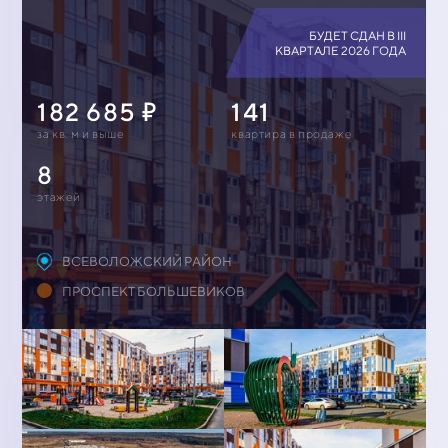
БУДЕТ СДАН В III
КВАРТАЛЕ 2026 ГОДА
182 685
141
за кв. м и выше
квартирa в продаже
8
этажей
ВСЕВОЛОЖСКИЙ РАЙОН
ПРОСПЕКТ БОЛЬШЕВИКОВ