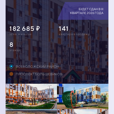
БУДЕТ СДАН В III
КВАРТАЛЕ 2026 ГОДА
182 685
141
за кв. м и выше
квартирa в продаже
8
этажей
ВСЕВОЛОЖСКИЙ РАЙОН
ПРОСПЕКТ БОЛЬШЕВИКОВ