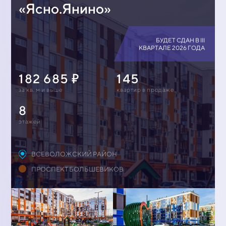
«Ясно.Янино»
БУДЕТ СДАН В III
КВАРТАЛЕ 2026 ГОДА
182 685
145
за кв. м и выше
квартир в продаже
8
этажей
ВСЕВОЛОЖСКИЙ РАЙОН
ПРОСПЕКТ БОЛЬШЕВИКОВ