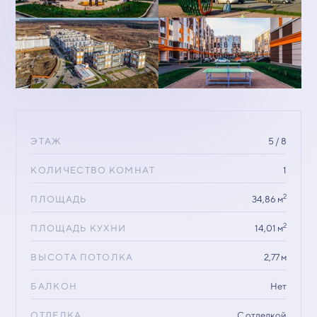
ЭТАЖ
5 / 8
КОЛИЧЕСТВО КОМНАТ
1
2
ПЛОЩАДЬ
34,86 м
2
ПЛОЩАДЬ КУХНИ
14,01 м
ВЫСОТА ПОТОЛКА
2,77 м
БАЛКОН
Нет
ОТДЕЛКА
С отделкой