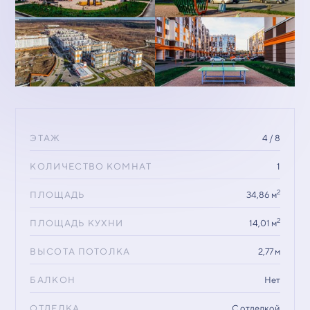
ЭТАЖ
4 / 8
КОЛИЧЕСТВО КОМНАТ
1
2
ПЛОЩАДЬ
34,86 м
2
ПЛОЩАДЬ КУХНИ
14,01 м
ВЫСОТА ПОТОЛКА
2,77 м
БАЛКОН
Нет
ОТДЕЛКА
С отделкой