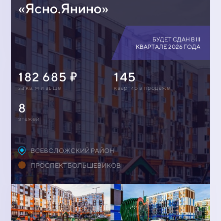
«Ясно.Янино»
БУДЕТ СДАН В III
КВАРТАЛЕ 2026 ГОДА
182 685
145
за кв. м и выше
квартир в продаже
8
этажей
ВСЕВОЛОЖСКИЙ РАЙОН
ПРОСПЕКТ БОЛЬШЕВИКОВ