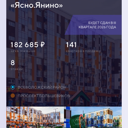
«Ясно.Янино»
БУДЕТ СДАН В III
КВАРТАЛЕ 2026 ГОДА
182 685
141
за кв. м и выше
квартирa в продаже
8
этажей
ВСЕВОЛОЖСКИЙ РАЙОН
ПРОСПЕКТ БОЛЬШЕВИКОВ