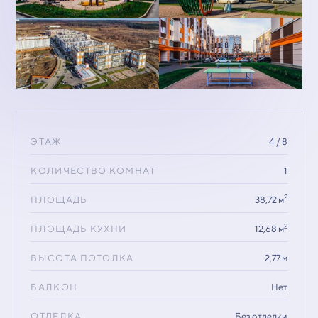
ЭТАЖ
4 / 8
КОЛИЧЕСТВО КОМНАТ
1
2
ПЛОЩАДЬ
38,72 м
2
ПЛОЩАДЬ КУХНИ
12,68 м
ВЫСОТА ПОТОЛКА
2,77 м
БАЛКОН
Нет
ОТДЕЛКА
Без отделки