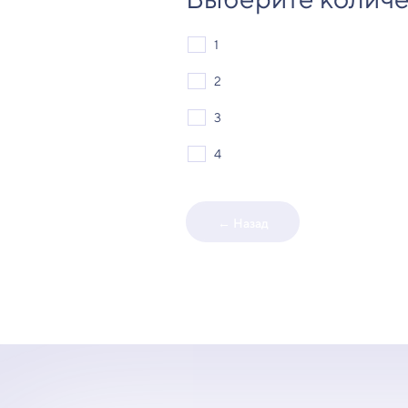
1
2
3
4
← Назад