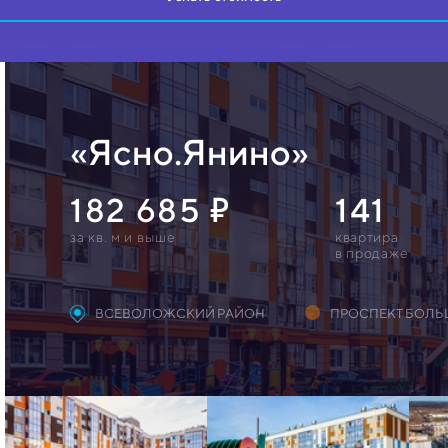
«Ясно.Янино»
182 685
141
за кв. м и выше
квартирa
в продаже
ВСЕВОЛОЖСКИЙ РАЙОН
ПРОСПЕКТ БОЛ