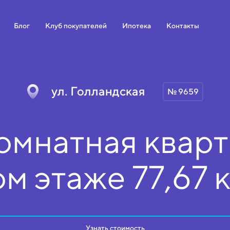
Блог
Клуб покупателей
Ипотека
Контакты
ул. Голландская
№ 9659
омнатная кварт
ом
этаже
77,67 
Узнать стоимость