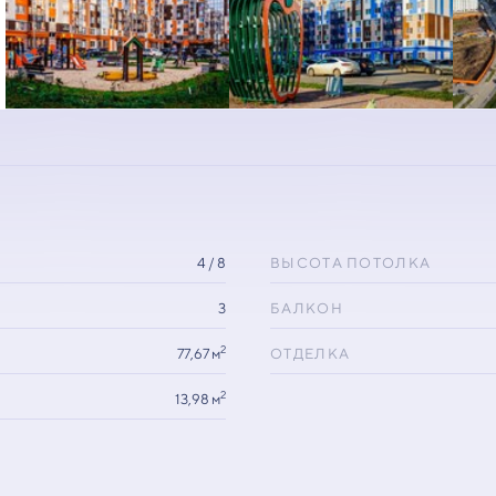
4 / 8
ВЫСОТА ПОТОЛКА
3
БАЛКОН
2
77,67 м
ОТДЕЛКА
2
13,98 м