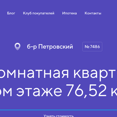
Блог
Клуб покупателей
Ипотека
Контакты
б-р Петровский
№ 7486
омнатная кварт
ом
этаже
76,52 
Узнать стоимость