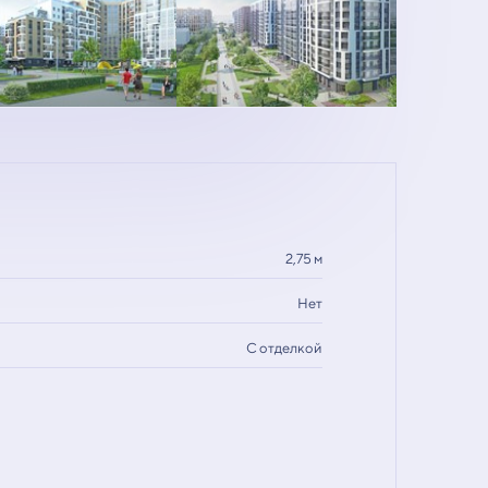
2,75 м
Нет
С отделкой