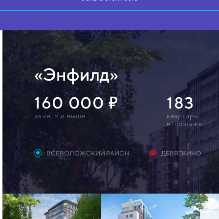
«Энфилд»
160 000
183
за кв. м и выше
квартиры
в продаже
ВСЕВОЛОЖСКИЙ РАЙОН
ДЕВЯТКИНО