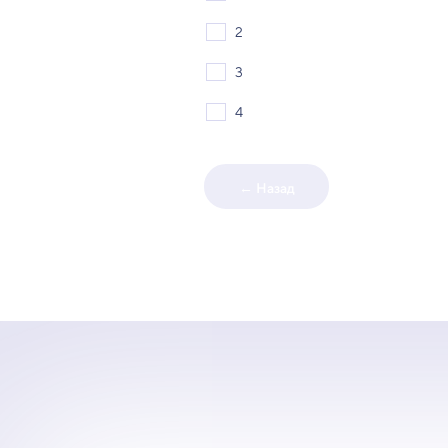
2
3
4
← Назад