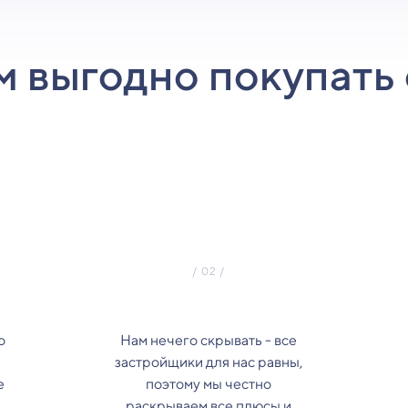
м выгодно покупать 
о
Нам нечего скрывать - все
застройщики для нас равны,
е
поэтому мы честно
з
раскрываем все плюсы и