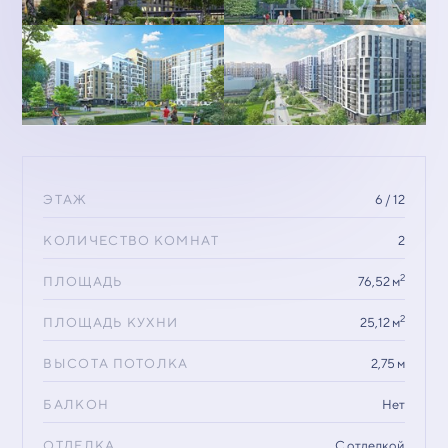
ЭТАЖ
6 / 12
КОЛИЧЕСТВО КОМНАТ
2
2
ПЛОЩАДЬ
76,52 м
2
ПЛОЩАДЬ КУХНИ
25,12 м
ВЫСОТА ПОТОЛКА
2,75 м
БАЛКОН
Нет
ОТДЕЛКА
С отделкой