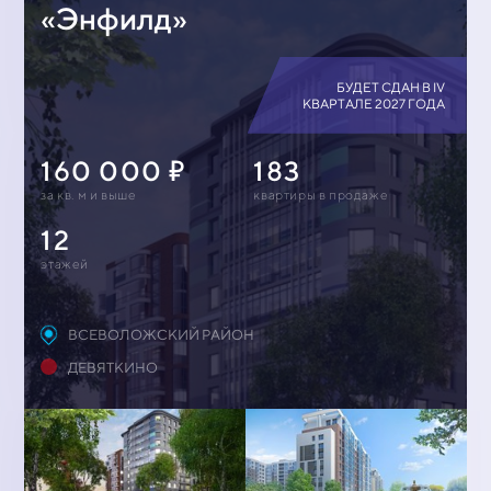
«Энфилд»
БУДЕТ СДАН В IV
КВАРТАЛЕ 2027 ГОДА
160 000
183
за кв. м и выше
квартиры в продаже
12
этажей
ВСЕВОЛОЖСКИЙ РАЙОН
ДЕВЯТКИНО