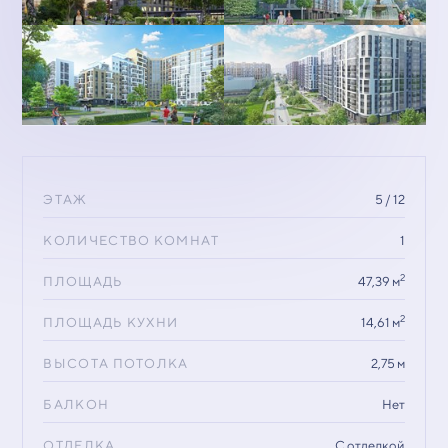
ЭТАЖ
5 / 12
КОЛИЧЕСТВО КОМНАТ
1
2
ПЛОЩАДЬ
47,39 м
2
ПЛОЩАДЬ КУХНИ
14,61 м
ВЫСОТА ПОТОЛКА
2,75 м
БАЛКОН
Нет
ОТДЕЛКА
С отделкой