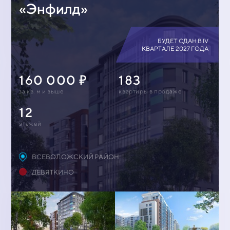
«Энфилд»
БУДЕТ СДАН В IV
КВАРТАЛЕ 2027 ГОДА
160 000
183
за кв. м и выше
квартиры в продаже
12
этажей
ВСЕВОЛОЖСКИЙ РАЙОН
ДЕВЯТКИНО