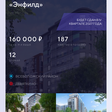
«Энфилд»
БУДЕТ СДАН В IV
КВАРТАЛЕ 2027 ГОДА
160 000
187
за кв. м и выше
квартир в продаже
12
этажей
ВСЕВОЛОЖСКИЙ РАЙОН
ДЕВЯТКИНО