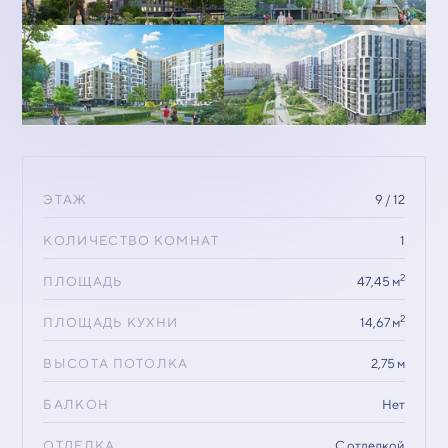
ЭТАЖ
9 / 12
КОЛИЧЕСТВО КОМНАТ
1
2
ПЛОЩАДЬ
47,45 м
2
ПЛОЩАДЬ КУХНИ
14,67 м
ВЫСОТА ПОТОЛКА
2,75 м
БАЛКОН
Нет
ОТДЕЛКА
С отделкой