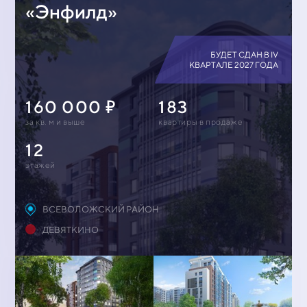
«Энфилд»
БУДЕТ СДАН В IV
КВАРТАЛЕ 2027 ГОДА
160 000
183
за кв. м и выше
квартиры в продаже
12
этажей
ВСЕВОЛОЖСКИЙ РАЙОН
ДЕВЯТКИНО