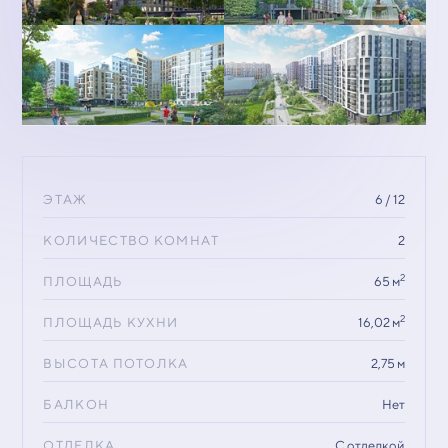
ЭТАЖ
6 / 12
КОЛИЧЕСТВО КОМНАТ
2
2
ПЛОЩАДЬ
65 м
2
ПЛОЩАДЬ КУХНИ
16,02 м
ВЫСОТА ПОТОЛКА
2,75 м
БАЛКОН
Нет
ОТДЕЛКА
С отделкой