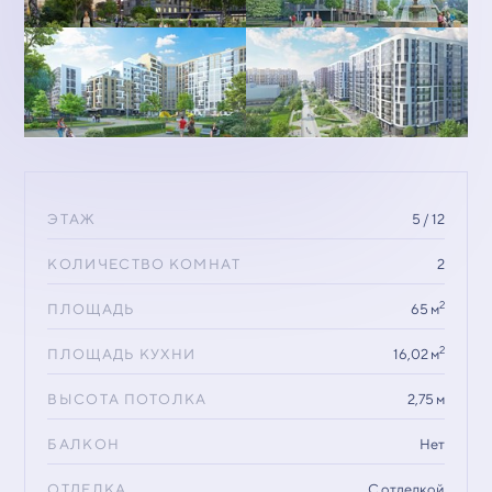
ЭТАЖ
5 / 12
КОЛИЧЕСТВО КОМНАТ
2
2
ПЛОЩАДЬ
65 м
2
ПЛОЩАДЬ КУХНИ
16,02 м
ВЫСОТА ПОТОЛКА
2,75 м
БАЛКОН
Нет
ОТДЕЛКА
С отделкой