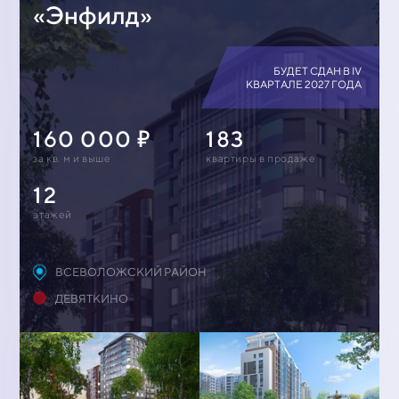
«Энфилд»
БУДЕТ СДАН В IV
КВАРТАЛЕ 2027 ГОДА
160 000
183
за кв. м и выше
квартиры в продаже
12
этажей
ВСЕВОЛОЖСКИЙ РАЙОН
ДЕВЯТКИНО