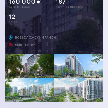
160 000
187
за кв. м и выше
квартир в продаже
12
этажей
ВСЕВОЛОЖСКИЙ РАЙОН
ДЕВЯТКИНО